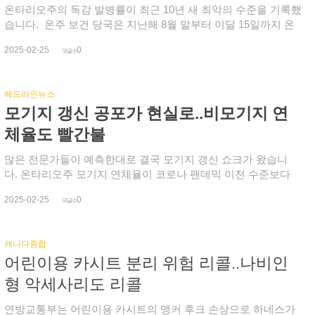
표소로 가기 위한 지원 서비스를 진행하고 있다며, 차량이 필요
온타리오주의 독감 발병률이 최근 10년 새 최악의 수준을 기록했
한 한인은 언제든 연락해 줄 것을 요청했습니다. (자막) 조성훈
습니다. 온주 보건 당국은 지난해 8월 말부터 이달 15일까지 온
후보 차량 지원 : 647-360-8605 또는 416-320-0211유권자들은 내
주민 2만2천여 명이 독감에 걸렸고, 2월 셋째 주 한 주 동안 독감
2025-02-25
0
일 모레(27일) 투표소에 갈 때 유권자 정보 카드와 이름이 있는
환자만 2천600여 명이라고 발표했습니다. 또 700명 넘는 환자
댓글수
신분증을 지참하는데 유권자 카드가 없으면 이름과 현재 집 주소
가 병원에 입원했습니다. 1월 중순 이후 20%를 넘어선 독감 양성
가 함께 있는 신분증을 지참하면 됩니다. 온주 한국인 유권자들
률은 이달 초 정점을 찍었습니다. 토론토 지역에도 독감이 널리
헤드라인뉴스
은 꾸준히 증가하는데 반해 투표율은 매우 낮은 수준에 그치고
퍼져있습니다. 1월 세째 주 독감 발병률이 최고치를 찍은 토론토
모기지 갱신 공포가 현실로..비모기지 연
있습니다. 한인 사회의 목소리를 내고 정치적인 영향력을 키우기
에선 올 겨울 4천600명 넘는 환자가 발생했습니다. 전국적으로도
위해 더 많은 한인 유권자들이 선거에 관심을 갖고 투표에 적극
독감 환자가 급증하면서 최근의 양성률은 27%에 달했습니
체율도 빨간불
참여해야 한다고 두 후보들은 강조합니다. 한편, 오는 목요일(27
다. (올해 캐나다를 덮친 독감은 H1N1과 H3N2 이며, B형 독감은
일) 투표 시간은 아침 9시부터 밤 9시까지입니다.
7%에 불과합니다. )전문가에 따르면 보통 매년 인구의 5~15%가
많은 전문가들이 예측한대로 결국 모기지 갱신 쇼크가 왔습니
독감에 걸립니다. 전문가들은 독감은 매우 위험한 질병이라고 지
다. 온타리오주 모기지 연체율이 코로나 팬데믹 이전 수준보다
적했습니다. 연방보건당국에 따르면 매년 3천500여 명이 독감으
50% 급증했습니다. 지난해 4분기동안 적어도 한 차례 모기지를
2025-02-25
0
로 숨지면서 독감이 전국 사망 원인 10위 안에 들고 있습니다. 주
내지 못한 사례가 1만1천여 건 넘으면서 2022년보다 3배 더 늘었
댓글수
로 기침이나 재채기, 말하기, 호흡 등 대면 접촉을 통해 전파되며,
습니다. 에퀴팩스(Equifax) 부사장은 일반적으로 모기지 대출자
발열과 오한, 기침, 인후통, 몸살, 두통 등의 증상을 보입니다. 6
는 제 날짜에 지불하기 위해 모든 수단을 마련하는데 미납이 급
캐나다종합
세 미만 어린이와 65세 이상, 임산부, 면역력이 약한 사람은 독감
증하는 건 재정적 압박이 더 커지고 있는 것이라고 설명했습니
어린이용 카시트 분리 위험 리콜..나비인
으로 인해 입원과 합병증 위험이 일반인보다 더 높습니다.전문가
다. 연체는 과거보다 훨씬 더 높아진 모기지 갱신 이자율 때문입
는 독감에 걸리지 않는 최선책으로 40~60%의 보호 효과가 있는
니다. 이는 특히 온타리오와 브리티시 컬럼비아주 일부 모기지
형 악세사리도 리콜
독감 예방 주사를 권고하고 있습니다. 예방 주사는 입원과 사망
대출자에게 재정적 압박을 더 가중시키고 있습니다. 2022년(8
에 대해서도 석 달 넘는 보호 효과를 제공합니다.캐나다의 독감
월) 95만 달러에 BC주 써리 타운하우스를 구입한 엔지니어는 이
연방교통부는 어린이용 카시트의 앵커 후크 손상으로 하네스가