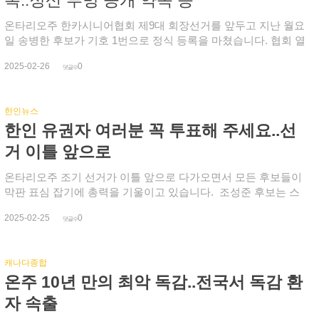
후 바로 개표가 진행될 예정인 가운데 지난 선거 투표율은 43%
로 최저 수준에 그쳤습니다.
온타리오주 한카시니어협회 제9대 회장선거를 앞두고 지난 월요
일 송병한 후보가 기호 1번으로 정식 등록을 마쳤습니다. 협회 열
린학당 고문인 송 후보는 광역토론토 지역 한인 시니어들에게 내
2025-02-26
0
집 같은 공간과 평생교육, 문화여가활동을 즐길 수 있는 환경을
댓글수
마련해 주기 위해 출마했다며, 현대적 시설을 갖춘 노인회관 건
립을 최우선 공약으로 내세웠습니다. 또 행사 후 회원들에게 정
한인뉴스
산 내역을 투명하게 공시하고, 수익금과 잔여 물품은 협회 운영
한인 유권자 여러분 꼭 투표해 주세요..선
에 공적으로 활용하며, 전임 회장과 원로들의 노고에 감사와 위
로의 자리도 마련하겠다고 밝혔습니다. 한카시니어협회 회장 후
거 이틀 앞으로
보 등록 마감은 오는 3월 3일 오후 4시까지이며, 선거일은 3월 22
일 토요일입니다.
온타리오주 조기 선거가 이틀 앞으로 다가오면서 모든 후보들이
막판 표심 잡기에 총력을 기울이고 있습니다. 조성준 후보는 스
카로보 노스 지역에서, 조성훈 후보는 윌로우데일 지역에서 오늘
2025-02-25
0
도 유권자들을 만나 소중한 한 표를 호소했습니다. 앞서 사흘 간
댓글수
열린 사전 투표에는 온주 유권자들의 단 6%(678,789명)만이 투
표했습니다. 조성준 후보가 출마한 스카보로 노스의 사전 투표율
캐나다종합
은 5.38%(3천584명), 조성훈 후보의 윌로우데일도 5.13%(4천
온주 10년 만의 최악 독감..전국서 독감 환
325명)으로 주평균을 밑돌았습니다. 한인 후보들은 한인 커뮤니
티의 소중한 한 표가 지역 사회를 변화시킬 수 있다며 이번 선거
자 속출
에 꼭 참여해 줄 것을 부탁했습니다. 조성훈 후보 측은 특별히 투