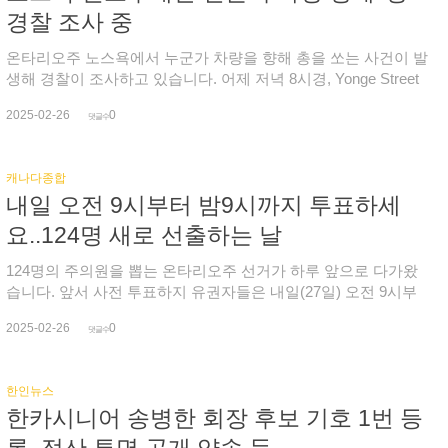
제는 미국과 남아공, 호주 등에서도 나오고 있으며, 퀘백주에선
수품 구매를 줄이고, 푸드 뱅크를 찾아야한다고 관계자는 우려했
고, 이 차량이 공사 구간으로 진입하게 된 경위 등 자세한 사고 원
경찰 조사 중
집단 소송이 준비 중에 있습니다. 또한 온라인 커뮤니티에서도
습니다. 정부 정책이 공급 증가에만 초점이 맞춰지다보니 임대
인을 조사하는 한편 당시 현장이 담긴 대시 캠 영상 제보를 요청
이와동일한 문제를 겪고 있는 차주들이 사진과 동영상을 공유하
료 통제권 밖인 새롭고 비싼 주택들만 급증한다는 문제점도 나왔
했습니다.
온타리오주 노스욕에서 누군가 차량을 향해 총을 쏘는 사건이 발
며 문제를 지적하고 있습니다. '
습니다. 이에 대학 전문가는 주택 공급이 늘어난 건 임대료 통제
생해 경찰이 조사하고 있습니다. 어제 저녁 8시경, Yonge Street
폐지뿐만 아니라 연방정부의 인센티브 등 다양한 요소들이 복합
과 Sheppard Avenue East 부근에서 누군가 피해 차량을 향해 총
적으로 작용한 것이라고 분석했습니다. 이 전문가는 임대 통제
2025-02-26
0
을 쏘는 일이 벌어졌으나 다행히 부상자는 없었으며, 영과 쉐퍼
댓글수
를 확대하고 공실 통제를 재도입하며 저렴한 주택을 더 많이 짓
드 교차로를 막고 조사한 경찰은 오늘 오전까지 용의자를 특정하
는 것이 주택 구매력을 개선할 수 있는 직접적인 방법이라고 권
지 못했습니다. 이밖에도 어제 오후 5시에는 노스욕 서쪽 Jane
고했습니다. 이와 관련해 온주 자유당은 임대 통제를 단계적으로
캐나다종합
Street 과 Finch Avenue West 근처에서 보행자 1명이 차에 치여
도입할 것이라고 약속했고, 신민당은 날짜 기반 면제를 없애고
내일 오전 9시부터 밤9시까지 투표하세
중상을 입고 병원에서 사투를 벌이고 있으며, 경찰이 운전자와
공실 통제를 재개하며 임대 주택에 대한 개선안도 제시하겠다고
목격자 등을 상대로 정확한 사고 경위를 조사 중입니다.
요..124명 새로 선출하는 날
공약했습니다.
124명의 주의원을 뽑는 온타리오주 선거가 하루 앞으로 다가왔
습니다. 앞서 사전 투표하지 유권자들은 내일(27일) 오전 9시부
터 밤 9시까지 온주 전역에 설치된 지정 투표소에서 투표할 수 있
2025-02-26
0
으며, 투표소에 갈 때는 유권자 정보 카드와 이름이 있는 신분증
댓글수
을 지참하고, 유권자 카드를 받지 못한 주민은 선거관리위원회에
서 거주지 지정 투표소를 확인한 뒤 이름과 현재 집 주소가 함께
한인뉴스
있는 신분증을 지참하면 됩니다. 각 정당별 후보자와 투표소 등
한카시니어 송병한 회장 후보 기호 1번 등
선거에 필요한 모든 정보는 온주 선거관리위원회(Elections
Ontario) 홈페이지에서 확인할 수 있습니다. 한편, 내일 투표 마감
록..정산 투명 공개 약속 등