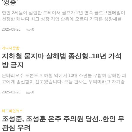
'껑충'
한인 2세들이 설립한 트레이서 골프가 2년 연속 글로브앤메일이
선정한 캐나다 최고 성장 기업 순위에 오르며 가파른 성장세를
입증했다. 지난해 40위에서 올해 21위로 순위가 크게 뛰어오르며
2025-09-26
0
다시 한번 화제가 되고 있다. 글로브앤메일은 캐나다의 최대 유
댓글수
력 일간지다. 글로브앤메일은 매년 매출 자격이 되는 기업을 대
상으로 3년 매출 성장률에 따라 순위를 매기고 있으며, 올해는 총
캐나다종합
400곳이 이름을 올렸다. 여기서 트레이서 골프는 3년간 1,760%
지하철 묻지마 살해범 종신형..18년 가석
의 폭발적인 성장률을 기록하며 21위에 우뚝 섰다. 특히 올해는
엔터테인먼트 산업 분야에서 2위를 기록하는 쾌거를 이루었다.
방 금지
트레이서 골프는 캐나다 최초의 완전 자동화된 실내 골프 시설입
니다. 2019년 노스욕 2개 베이에서 시작해 현재 미시사가와 옥
온타리오주 토론토 지하철 역에서 10대 소년를 무참히 살해한 피
빌, 피커링 등 광역토론토 전역에 걸쳐 시설을 운영하고 있다. 연
고에게 종신형이 선고됐습니다. 오늘 판사는 무의미하고 자기중
중무휴 24시간 무인으로 운영되며, 시간당 18불의 저렴한 가격으
심적인 폭력 행위를 벌인 조던 오브라이언 토빈에게 18년 동안
2025-02-28
0
로 프리미엄 골프 경험을 제공하고, 손쉬운 예약과 결제, 모든 수
가석방 없는 종신형을 선고했습니다. 피고는 22세이던 2023년 3
댓글수
준의 사람들이 즐길 수 있다. 런치 모니터는 전 세계 프로와 동일
월 25일(토) 밤 9시, 킬 역 승강장에서 지하철을 기다리며 앉아있
한 샷 데이터를 제공해주고, 드라이빙 레인지와 고속 카메라를
던 16세 가브리엘 마갈랴이스 군에게 다가가 아무 이유 없이 다
헤드라인뉴스
통한 스윙 분석, 골프 트레이닝 보조 도구 등을 통해 실력을 향상
짜고짜 가슴을 찔렀습니다. 피해 소년은 급히 병원으로 이송됐
조성준, 조성훈 온주 주의원 당선..한인 무
시킬 수 있다. 가상 골프와 챌린지가 친구와 가족에게 엔터테인
지만 1시간도 안돼 숨졌습니다. 범행 후 인근 교회로 간 피고는
먼트 옵션을 제공하고, 무인 원격이지만 전화와 채팅, 이메일로
누군가를 죽이고 싶은 기분이 들었다고 말했고, 병원에서 경찰에
관심 우려
실시간 지원도 제공해준다. 이토산 공동창립자는 "성공적인 비즈
체포됐습니다. 지난해 11월 이급살인에 대한 유죄를 인정한 피고