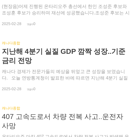
니스의 비결은 바로 '일관성'이다. 2년 연속으로 이 권위 있는 명
에 대해 판사는 16년에서 18년 동안 가석방 신청을 금지한 검찰
(현장음)어제 진행된 온타리오주 총선에서 한인 조성준 후보와
단에 이름을 올리게 되어 큰 영광"이라고 말했다. 그는 이어 "이
측 구형을 받아들였습니다. 변호인 측은 10년에서 14년을 요구
조성훈 후보가 승리하며 재선에 성공했습니다.조성준 후보는 시
번 성과는 단순히 빠른 성장을 넘어, 지속적인 성과를 의미한다.
했습니다. 판사는 피고가 누군가를 죽이려한다, 그리고 누군가를
의원과 주의원 4선까지 무려 12선이란 대기록을 세웠습니다.개
이는 우리 비즈니스 모델의 강점, 우리 팀의 헌신, 그리고 골프 커
2025-02-28
0
찔렀다는 문자를 보냈고, 자신의 범행을 뉘우치기는 커녕 자랑스
표 시작 후 선거사무소에 도착한 조 후보는 지지자들과 함께 개
댓글수
뮤니티의 열정을 증명하는 것"이라며, "골프를 더 쉽고 데이터에
러워 하는 것 같다고 지적했습니다. 이전부터 노숙자 보호시설을
표 결과를 지켜봤습니다.조 후보는 절반이 넘는 52.9 %(12,697
기반하여 즐길 수 있도록 만들겠다는 우리의 사명에 더욱 박차를
전전하며 가석방 명령을 위반해 유죄판결을 받았고, 성인이 된
표)의 득표율로 34.7%를 기록한 자유당 후보를 4천여 표 차이로
가할 것"이라고 전했다. 트레이서 골프측은 지금까지의 성장을
캐나다종합
후에는 무장 폭행, 성폭행, 약물 중독 등 200여 차례 범죄를 저지
따돌리고 일찌감치 당선을 확정 지었습니다.조 후보는 한인사회
바탕으로 캐나다 전역과 미국으로 시장을 더 확대해 나갈 계획이
지난해 4분기 실질 GDP 깜짝 성장..기준
르기도 했다며 재범 우려가 매우 높고, 지역 사회에 위험을 초래
의 지지에 감사를 전했습니다. (인터뷰) 조성준 당선인 / 스카보
다. 글로브앤메일측은 이 순위가 국내 창업자와 기업 리더들의
할 수 있다고 설명했습니다. 이어 마갈랴이스 가족에게 상상할
로 노스 우리 동포 사회가 늘 적극적으로 지원해 주고 또 사랑해
금리 전망
독창성과 비전, 추진력을 반영한다며 이들의 성공스토리는 차세
수 없는 상실을 주고, 대중교통의 안전도 악화시켰다고 덧붙였습
준 덕분에 제가 이번에 크게 또 이겼습니다. 또 하나 이긴 그 이유
대들에게 큰 영감을 줄 것으로 기대한다고 강조했다.
니다.
는 내가 참 성실하게 우리 선서구 주민들을 위해서 여러가지로
캐나다 경제가 전문가들의 예상을 뒤엎고 큰 성장을 보였습니
봉사를 했습니다. 선거 운동을 하면서 느낀점도 덧붙였습니
다. 오늘 연방통계청이 발표한 바에 따르면 지난해 4분기 실질
다. (인터뷰)조성준 당선인 남을 열심히 도우면 결국 그것이 자
국내총생산(GDP) 증가율은 2.6% 입니다. 연방중앙은행과 전문
2025-02-28
0
기를 돕는 일이다라는 걸 느꼈습니다.조 후보측 선거팀은 조 후
가들이 예상한 1.7%~1.8%를 크게 웃돌았습니다. 잇단 금리 인
댓글수
보의 지치지 않는 열정과 주민 일에 발벗고 나서는 마음, 30년 넘
하로 가계 지출이 크게 증가한 덕분입니다. 이 기간 수출과 기업
게 지역에 헌신한 것이 승리의 요인이라고 강조했습니다. 조 후
투자 증가 이외에도 차량 구매가 급증했고, 통신과 금융 서비스
캐나다종합
보는 일찍 당선을 확정 짓고 선거팀, 지지자들과 함께 기념 사진
에 대한 가계 지출도 늘면서 2년 만에 가장 높은 1.4% 증가를 기
407 고속도로서 차량 전복 사고..운전자
을 찍으며 승리를 축하했습니다. 반면 윌로우데일의 조성훈 후
록했습니다. 캐나다포스트 파업에도 불구하고 택배 사업이 급증
보는 개표 마지막까지 손에 땀을 쥐게 했습니다. 개표 초반 자유
하고 철도와 항구 파업이 종료되면서 운송 부문도 반등했습니
사망
당 후보에 뒤졌다가 이내 순위를 뒤집고 표차를 벌려나가면서 한
다. 주택 건설 역시 3년 만에 가장 빠른 속도로 증가했습니다. 지
때 900표 넘게 앞섰지만 2위 후보가 치고 올라오면서 500여표.
난해 12월에는 소매 활동이 가장 활발했습니다. 통계청에 따르
온타리오주 마캄 407 고속도로에서 차량 전복 사고가 발생해 운