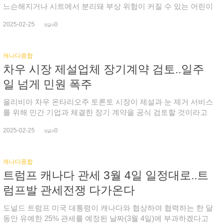
예방 접종률은 높지 않은 편으로, 특히 혼잡한 공간에서 마스크
후 금리가 뛰면서 지난해까지 2년 내내 매달 4천200달러에 1천
느슨해지거나 시트에서 분리돼 부상 위험이 커질 수 있는 어린이
를 착용하는 것이 독감을 피하는 효과적인 방법일 수 있습니
500달러 씩을 더 내기 위해 허리띠를 졸라맸습니다. 공인 파산 전
용 카시트를 리콜하기로 했습니다. 리콜 제품은 사이벡(Cybex)
다. 한편, 코로나19와 호흡기세포융합바이러스(RSV) 감염률은
2025-02-25
0
문가는 이 가장과 같은 처지에 놓인 많은 고객들이 높은 자동차
사가 2023년 6월에서 2024년 5월 10일 사이에 생산한 에톤 G 스
댓글수
감소하고 있습니다.
대출이 있고, 어린 자녀를 둔 경우라고 말했습니다.보육 비용이
위블(Aton G Swivel) 어린이용 카시트이며, 사측은 등록된 구매
맞벌이로 버는 돈 보다 더 많이 들다보니 치솟는 생활비에도 맞
자에게 설치 지침이 담긴 무료 키트와 공지를 우편으로 보낼 예
캐나다종합
벌이를 포기하고 있습니다. 이에 파산 전문가는 모기지 상환이
정이라며 아직 등록하지 않은 소유자는 회사에 연락해 줄 것을
차우 시장 제설업체 장기계약 검토..일주
어려울 때는 제일 먼저 가족에게 도움을 요청하라고 조언합니
요청했습니다. 이밖에 연방보건부는 벌사 버터플라이 인형
다. 또 모기지 대출 기관에 상황을 자세히 설명할 것을 강조합니
(Bertha Butterfly Dolls)에 들어있는 악세사리로 인해 부상 신고
일 넘게 민원 폭주
다.자신에게 적용 가능한 연기 프로그램이나 이자 감면 옵션이
한 건이 접수됐다며 2024년 3월부터 올 1월 사이 한 개 또는 두
있는지 문의하고, 비용 관리를 위한 예산 상담을 받는 것도 좋다
개들이 인형 팩을 구매한 소비자는 인형을 뺀 악세사리들은 사용
올리비아 차우 온타리오주 토론토 시장이 제설과 눈 제거 서비스
고 권고했습니다.온주에서도 모기지 납부를 90일 이상 연체하는
하지 말고 즉시 버릴 것을 요청했습니다.* 카시트 연락처 : 1-877-
를 위해 민간 기업과 체결한 장기 계약을 공식 검토할 것이라고
사람의 수가 급격히 늘어, 전년 대비 연체율은 90% 급증했습니
242-5676
밝혔습니다. 폭설이 내린 지 일주일이 지났는데도 도로와 인도,
다.퀘벡주(41.2%)와 BC주(37.7%)를 포함한 다른 주들 보다 훨씬
2025-02-25
0
환승 정류장 등 곳곳의 눈이 제거되지 않으면서 시민들이 다쳐
댓글수
더 높은 수준입니다. 기관에 따르면 올해 백만 건 넘는 고정 금리
부상을 입는가 하면 눈이 쌓여 나갈 수 없다는 민원에서부터 수
모기지가 갱신될 예정이며, 이 중 많은 수가 기준 금리 1% 미만
일 넘게 출.퇴근이 지연되는 건 물론 예약 시간에 맞춰 병원 가기
일 때 모기지를 받았고, 현재는 3%입니다. 이밖에도 기관은 온주
캐나다종합
도 어렵다는 등의 다양한 민원들이 폭주한 때문입니다. 앞서
의 경우 모기지 이외에 비모기지 부채도 조기 경고 수준에 달한
트럼프 캐나다 관세 3월 4일 일정대로..트
2023년 감사에서 제설 계약 업체의 열악한 서비스에 부과하는 벌
다고 지적했습니다. 온주에서 90일 넘는 비모기지 연체율은 전
금이 상당히 줄었다는 지적이 나왔으며, 2022년 대설에 합의한
럼프발 관세전쟁 다가온다
년 대비 46%(46.1%) 상승했습니다. 전국 비모기지 연체율이
정확한 성과 기준이 무엇인지 불분명하다는 문제도 있었습니다.
24%(23.9%) 상승한 것과 비교하면 18% 포인트가 더 높습니
이에 차우 시장의 검토 요청이 너무 늦은 것 아니냐는 지적이 나
도널드 트럼프 미국 대통령이 캐나다와 협상하여 협력하는 한 달
다. 지난해 말 캐나다의 총 소비자 부채는 2조 5천600억 달러로,
오는 가운데 시장실은 이번 공식 검토를 시 감사원이 할지 다른
동안 유예한 25% 관세를 예정된 날짜(3월 4일)에 부과하겠다고