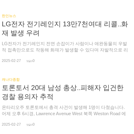
으로 추산했습니다. 이런 가운데 의사의 행정적 부담을 줄이는
시간을 침대와 화장실에서 보낼 수밖에 없었습니다. 견과류 알레
제조돼 공급되는 펜타닐이라고 지적했습니다.이어 지난해에만
데 어떤 전략이 효과적인지 추적하는 것이 앞으로 나아가는 열쇠
르기가 있어 같은 음식을 먹지 않은 딸을 제외하고 가족 모두가
10만명 이상이 이 독극물로 인해 숨지는 등 지난 20년 동안 수백
라는 의견도 나오고 있습니다.
한인뉴스
아팠습니다. 로빈슨 씨는 리조트 위생 상태가 좋지 않았고, 하수
만 명이 목숨을 잃었다며 피해자와 가족의 삶을 파괴하는 재앙을
LG전자 전기레인지 13만7천여대 리콜..화
구 냄새도 계속 났다고 전햇습니다. 리조트에서 감염된 사람들은
내버려 둘 수 없다고 덧붙였습니다.트럼프 대통령은 이 문제가
리조트 측이 아픈 투숙객들이 도움을 요청해도 적절히 지원해 주
해결되거나 심각하게 제한될 때까지 3월 4일에 발효될 예정인 관
재 발생 우려
지 않았다고 지적했습니다. 로빈슨씨 가족이 의료 검사를 예약
세는 그대로 시행될 것이라고 강조했습니다. 어제 백악관 관계자
한 가운데 다른 피해자들 중에는 엔타모에바 히스톨리티카 양성
가 협상을 통해 관세 계획이 변경될 가능성을 시사했지만 강행을
LG전자가 전기레인지 전면 손잡이가 사람이나 애완동물의 우발
판정을 받은 사람들이 있는 것으로 알려졌습니다. 일반적으로 대
분명히 한 겁니다. 이에따라 캐나다산 수입품에 25%, 에너지원
적 접촉만으로도 작동해 화재가 발생할 수 있다며 자발적으로 리
변으로 오염된 물을 통해 전염되는 기생충입니다. 온타리오주 응
에 10%의 관세를 부과하는 행정명령이 오는 3월 4일(화)부터 시
콜했습니다. 리콜 제품은 전면에 조절 손잡이가 있는 LG 전기 레
급실 전문가는 따뜻한 날씨에 제대로 냉장이나 냉동하지 않으면
2025-02-27
0
행될 것으로 예상됩니다. 또한 미국은 3월 12일부터는 철강과 알
인지 모델로, 5개의 표면 발열 요소를 갖추고 있으며, 검은색과
댓글수
위험에 노출될 수 있다고 우려합니다. 이에 올인클루시브 리조트
루미늄 제품에 25% 관세를 적용하며, 자동차와 목재, 구리 등에
스테인리스 스틸 색상으로 너비는 30인치이고, 2016년 5월부터
에서는 무엇을 먹고 어떻게 조리했는지 조심해야 한다며, 냉장고
도 추가 관세를 검토 중입니다. 연방 정부가 장관들과 수상들을
2024년 6월까지 13만7천여 대가 판매됐습니다. 이번 조치와 관
에서 꺼내 두 시간을 넘은 것처럼 보이면 먹지 말고, 보기에 신선
캐나다종합
워싱턴에 파견, 트럼프 요구를 파악하고 협상에 나서고 있지만
련해 2월 12일 기준 전국에서 8건의 사고와 경미한 화상 1건, 찰
하지 않아도 섭취하지 말 것을 당부했습니다. 위생 관리를 잘 하
토론토서 20대 남성 총상..피해자 입건한
어떤 조건을 내걸지는 여전히 불확실합니다. 이처럼 미국의 관세
과상 1건이 보고된 가운데 LG전자가 소비자들에게 무료 경고 라
는지, 주방에서 소독이나 세제를 사용하고 식기를 공유하지 않는
위협이 이어지면서 캐나다에선 캐나다산 구매 운동이 확산하고
벨과 부착 지침을 제공할 예정이라며, 이 지침을 기다리는 동안
경찰 용의자 추적
지 등도 살필 것을 조언했습니다. 손을 자주 씻는 것은 매우 중요
있습니다. 카페들은 아메리카노(Americano) 대신 캐나디아노
제품을 계속 사용할 수 있지만 레인지를 사용하지 않을 때는 반
하며, 여행 보험 가입도 필요하다는 전문가는 식중독 등 리조트
(Canadiano)로 개명해 선보이고 있습니다. 캐나다를 지지하는 모
드시 컨트롤 락(제어 잠금) 기능을 활성화해 가열 요소가 작동하
온타리오주 토론토에서 총격 사건이 발생해 1명이 다쳤습니다.
에서 겪은 문제점등은 자세히 기록해두고, 이후 이메일을 통해
습을 보여주는 것이 중요하다는 이들은 다른 이에게 밀려나거나
지 않도록 해야 한다고 안내했습니다. 리콜 대상 제품의 구체적
어제 오후 6시경, Lawrence Avenue West 북쪽 Weston Road 에
불만을 제기할 수 있다고 전했습니다.
괴롭힘을 당하지 않아야 한다는 것을 주변에 상기시키는 것이 필
인 모델 목록은 연방보건부 웹사이트에서 확인할 수 있습니다.
서 20대 남성이 총에 맞고 병원으로 이송됐으며, 중상을 입기는
요하다고 강조했습니다.브리티시 컬럼비아 주의 키킹 호스 커피
2025-02-27
0
했지만 생명엔 지장이 없는 것으로 알려졌습니다. 경찰이 이 피
댓글수
는 캐나다 전역의 커피숍들에 아메리카노를 캐나디아노로 바꾸
해자를 총을 쏜 혐의와 총기 소지 등으로 입건한 가운데 체격이