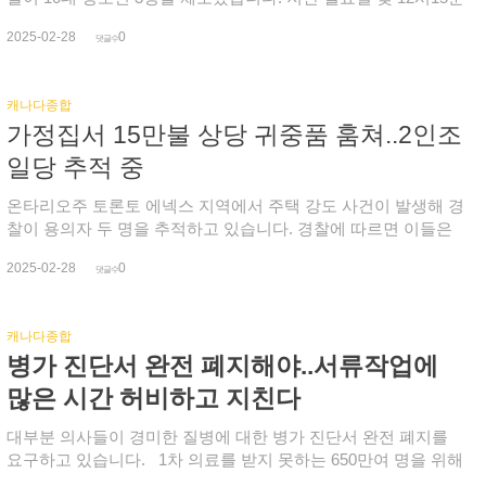
위)의 약진을 보며 필리핀 민족과 한국인 투표율의 차이라는 착
경, Kennedy 와 Ellesmere Road에서 훔친 혼다 시빅을 몰고 주차
잡한 생각이 들었다며 벽돌 쌓듯이 한인들이 힘을 보태야 4 년 후
2025-02-28
0
장으로 들어온 3명이 피해자에게 다가가서는 자신들이 무장했으
댓글수
를 기약 할 수 있을 것이라고 전했습니다. 조성준 당선인도 한인
니 열쇠를 달라고 협박, 피해자 차를 빼앗아 타고 달아났습니다.
들의 정치에 대한 적극적인 관심을 촉구했습니다. (인터뷰)조성
이후 신고를 받은 경찰이 경찰견과 조직범죄팀을 동원, 추격한
준 당선인 우리 동포 사회가 이제는 여기 정치에 더 관심을 갖고
캐나다종합
끝에 토론토 출신의 14세와 15세, 17세 청소년 3명을 검거하고,
우리 많은 사람들을 후원해서 많 은 정치가를 크게 양성해야 그
가정집서 15만불 상당 귀중품 훔쳐..2인조
도난 차량 두 대도 압수했습니다. 이들 모두 무장 강도와 5천달
것이 바로 힘입니다. 한편, 온주 선거관리위원회 잠정 집계에 따
러 이상 장물 소지 등의 혐의를 받는 가운데 이들 중 15세 소년은
일당 추적 중
르면 조성준 당선인은 4천381표, 조성훈 당선인은 477표 차로 승
석방 명령을 준수하지 않은 것으로 확인됐습니다.
리했으며, 보수당이 124석 중 80석을 얻으며 세 번 연속 집권에
온타리오주 토론토 에넥스 지역에서 주택 강도 사건이 발생해 경
성공했습니다. 얼TV 뉴스 손희정입니다.
찰이 용의자 두 명을 추적하고 있습니다. 경찰에 따르면 이들은
지난 7일 저녁 7시45분, Dupont Street 과 Spadina Road 에 있는
2025-02-28
0
가정집 뒷문으로 들어가 시계와 보석, 핸드백 등 15만 달러 상당
댓글수
의 귀중품을 훔쳐 도망쳤고, 듀폰 지하철 역 근처 동쪽으로 뛰어
가는 모습이 마지막으로 목격됐습니다. 경찰은 20~30세 사이로
캐나다종합
보통 체격에 키가 171cm정도인 용의자 두 명이 범행 당시 어두
병가 진단서 완전 폐지해야..서류작업에
운색 재킷과 검정색 바지와 신발에, 한 명은 잰스포츠 브랜드 백
팩을 메고 있었다며 이들을 목격했거나 사건에 대해 아는 사람들
많은 시간 허비하고 지친다
의 제보를 요청했습니다.
대부분 의사들이 경미한 질병에 대한 병가 진단서 완전 폐지를
요구하고 있습니다. 1차 의료를 받지 못하는 650만여 명을 위해
선 2만3천여 명의 가정의가 필요한 것으로 추정되고 있습니다.