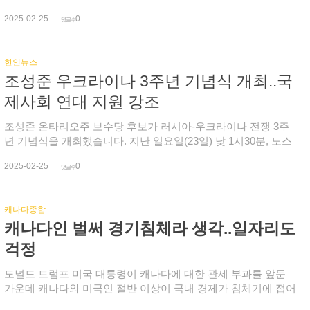
2023년 보다 5%(4.6%) 가까이 증가했습니다. 비모기지 부채가
시의 감사원이 할지, 시의회 승인을 받아야하는지 등에 대해선
밝혔습니다. 어제 트럼프 대통령은 너무 오랫동안 캐나다가 미국
주로 비은행 자동차 대출에 의해 주도되는 가운데 포트 맥머리
2025-02-25
0
답하지 않았습니다.
을 속여 이제는 중단해야 할 때라며 캐나다와 멕시코에 대한 관
댓글수
(AB주)와 에드먼튼(AB주)에 이어 토론토 비모기지 연체율이
세는 시간과 일정에 맞춰서 시행 할 것이라고 말했습니다. 연방
2.06%로 전국에서 세 번째로 높은 수준입니다. 기관의 부사장은
정부가 불법 마약과 입국을 억제하기 위해 국경에 더 많은 자원
재정 격차가 더 확대되는데다 미국 관세의 불확실성이 더해지는
한인뉴스
을 배치한 이후 이주민과 압수된 마약이 크게 줄었는데도 트럼프
만큼 부채와 경제성 등에 대한 균형 있는 접근 방식이 필요한 시
조성준 우크라이나 3주년 기념식 개최..국
대통령이 이를 묻는 질문에 즉답을 피한 채 관세 부과를 발표하
점이라고 강조했습니다.
자 연방정부도 미국에 즉시 반격할 것이라고 밝혔습니다. 국내
제사회 연대 지원 강조
산업과 경제에 큰 혼란을 초래할 트럼프발 관세 전쟁이 점점 다
가오고 있습니다.
조성준 온타리오주 보수당 후보가 러시아-우크라이나 전쟁 3주
년 기념식을 개최했습니다. 지난 일요일(23일) 낮 1시30분, 노스
욕 알파한인연합교회에서 열린 3주년 기념 행사에서 조 후보는
2025-02-25
0
자유민주주의를 수호하기 위해 국제사회의 연대와 지원이 중요
댓글수
하다고 강조했고, 이에 감사를 전한 우크라이나 총영사는 그 어
느 때보다 지금이 우크라이나를 위한 지지와 지원이 절실하다며
캐나다종합
지속적인 관심을 호소했습니다. 이날 기념식에 참석한 지역 사회
캐나다인 벌써 경기침체라 생각..일자리도
지도자들과 우크라이나인들은 우크라이나 출신 음악가들의 악
기 연주와 노래를 들으며 전쟁 희생자들을 기리고 평화를 기원했
걱정
습니다. 조 후보는 전쟁 발발 직후 각계 지도자들을 초청, 평화 기
원 기도회를 열고, 우크라이나 지원을 위한 모금 활동을 펼친 바
도널드 트럼프 미국 대통령이 캐나다에 대한 관세 부과를 앞둔
있습니다.
가운데 캐나다와 미국인 절반 이상이 국내 경제가 침체기에 접어
들었다고 생각했습니다. 여론조사 기관(Leger)에 따르면 캐나다