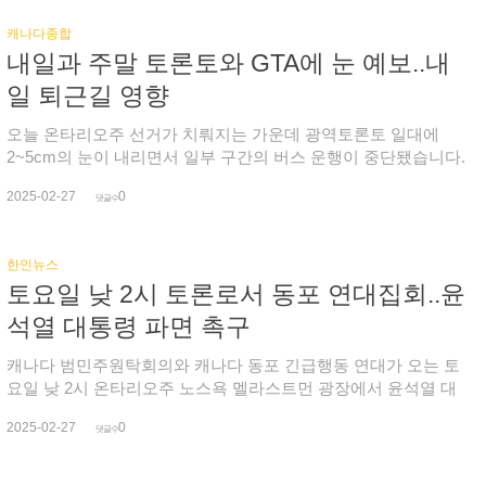
자고 촉구했습니다.이에 아메리카노가 커피도 마실 줄 모르는 미
있고, 짧은 머리에 검정색 옷을 입은 흑인 남성을 추적하고 있으
국인이라는 조롱의 의미가 담겨 있다는 설이 있다며 캐나디아노
캐나다종합
며, 피해자와 용의자가 서로 아는 사이인지는 확인되지 않았습니
라는 개명이 부적절하다는 입장도 나오고 있습니다. 또한 트럼프
내일과 주말 토론토와 GTA에 눈 예보..내
다.
대통령의 최측근인 일론 머스크 테슬라 최고경영자(CEO)의 캐
일 퇴근길 영향
나다 시민권을 박탈하자는 청원 운동도 인기를 끌면서 청원자가
24만 명을 넘어섰습니다.한편, 캐나다 국기 매출이 전년 대비 갑
오늘 온타리오주 선거가 치뤄지는 가운데 광역토론토 일대에
절로 뛰었다는 보도도 나왔습니다.
2~5cm의 눈이 내리면서 일부 구간의 버스 운행이 중단됐습니다.
내일(금)은 빙우 또는 이슬비가 내리는 곳이 있겠고, 광역토론토
2025-02-27
0
와 남부 지역엔 최대 10cm의 눈이 내리면서 퇴근길 혼잡이 예상
댓글수
됩니다. 토론토엔 내일부터 토요일까지 5~10cm의 눈이 예보됐
으며, 주말 다시 한파가 찾아오면서 토요일 낮 최고 기온은 영하
한인뉴스
7도, 체감온도는 영하 15도에 가깝고, 일요일 아침은 더 추워져
토요일 낮 2시 토론로서 동포 연대집회..윤
체감온도가 영하 21도까지 떨어지겠습니다. 한편, 이번 주말 지
하철 1호선 일부 구간 운행이 중단되고, 온타리오 라인 건설 작업
석열 대통령 파면 촉구
으로 인해 스트릿카 노선이 변경될 예정입니다.
캐나다 범민주원탁회의와 캐나다 동포 긴급행동 연대가 오는 토
요일 낮 2시 온타리오주 노스욕 멜라스트먼 광장에서 윤석열 대
통령 파면을 촉구하는 캐나다 동포 연대집회를 개최합니다. 주최
2025-02-27
0
측은 25일 최종 변론 이후 탄핵 인용 여부 선고가 3월 중순쯤 내
댓글수
려질 것으로 예상됨에 따라 시국대회를 열어 윤석열 대통령의 파
면을 촉구하는 동포들의 의지를 헌법재판소는 물론 국내외 동포