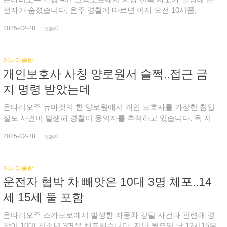
400여표 차로 줄었습니다. 승리할 거라는 희망은 있었지만 초조
면 12월 실질 GDP는 0.2% 성장했으며, 1월엔 0.3% 증가가 예상
전자가 숨졌습니다. 온주 경찰에 따르면 어제 오전 10시쯤,
할 수 밖에 없었고, 가족들은 단 한순간도 마음을 놓지 못한 채 가
됩니다. 오늘 발표된 수치만 보면 국내 경제가 처음 예상보다 훨
Kennedy Road 와 407 고속도로에서 차량 한 대가 중앙분리대를
슴을 졸여야했습니다. 그렇게 개표 시작 3시간여 만에 개표소 한
2025-02-28
0
씬 더 강력하고, 노동 시장도 강세를 보이고 있어 다음달 연방중
들이받고 전복되면서 운전자가 그 자리에서 숨졌으며, 경찰이
댓글수
곳을 남겨두고 46.1%(14,212표)의 득표를 기록하면서 당선을 확
앙은행이 금리를 동결할 가능성이 높다고 전문가들은 예상합니
Woodbine Avenue 와 Kennedy Road 사이의 고속도로 양방향 차
정지었고, 참석자들은 일어나 환호했습니다. 선거사무소에서 따
다. 하지만 미국의 관세 부과는 큰 위협 요인입니다. 앞서 도널
선을 통제하고 사고 경위를 조사한 뒤 오후 3시반쯤 통행을 재개
로 개표 상황을 키켜보던 조 후보도 드디어 등장해 환호하는 참
캐나다종합
드 트럼프 미국 대통령은 다음달 4일부터 캐나다에 25%의 관세
했습니다.
석자들과 격려와 기쁨의 포옹을 이어갔습니다. 모두가 애타게
개인보호사 사칭 양로원서 슬쩍..접근 금
를 부과하겠다고 발표한 바 있습니다. 이에 CIBC 경제 전문가
기다린 만큼 현장 분위기는 뜨거웠습니다. (인터뷰) 조성훈 당
는 금리 인하와 세금 면제 덕분에 국내 경기가 4분기들어 활력을
지 명령 받았는데
선인 / 윌로우데일기분이 너무 좋아요..감사합니다. 스트레스 좀
보였지만, 미국의 관세 장벽에 직면하게되면 불꽃이 꺼질 수 있
있었죠 우리는 요번에 500표 차이도 안났으니까 좀 스트레스 받
다고 지적했습니다. 또 이런 불확실성 때문에 1분기 각종 지출이
온타리오주 뉴마켓의 한 양로원에서 개인 보호사를 가장한 침입
았는데 제일 중요한거는 우리 득표율이 많이 올라갔어요. 46%
제한될 가능성이 높고, 광범위하고 상당한 관세가 부과되면 경기
절도 사건이 발생해 경찰이 용의자를 추적하고 있습니다. 욕 지
받았으니까 그런 생각하면 마 음이 편해요.조 후보는 추운 겨울
는 둔화될 수 밖에 없다고 덧붙였습니다. 지난주 중은 총재는 관
역 경찰은 개인 보호사로 위장한 용의자가 지난 17일 Davis
인데도 열심히 함께 해 준 자원봉사자들과 지역사회, 후원자, 기
세 전쟁이 시작되면 2년 동안 캐나다 생산량이 3% 가까이 떨어
2025-02-28
0
Drive 와 Roxborough Road에 있는 양로원에 들어와 여러 세대에
댓글수
부자들 모두가 함께 이뤄낸 승리라며 깊은 감사를 전했습니다.
지고, 성장도 기대하기 어렵다고 전망했습니다. 캐나다산에 대
침입, 물건들을 훔쳤고, 그러는 도중 직원과 맞닥뜨리자 놀란 나
이어 이렇게 받은 큰 사랑에 보답해 나갈 것이라고 덧붙였습니
한 미국 수요가 줄고, 캐나다 수출업체의 생산과 일자리도 감소
머지 훔친 금시계를 떨어뜨린 뒤 달아났다고 밝혔습니다. 경찰은
다. (인터뷰) 조성훈 당선인제가 받은거 만큼 베풀고 싶어요온
하며, 미국산 제품 가격은 오르고, 소비자와 기업은 지출을 줄이
캐나다종합
26세 용의자가 이미 유사한 범죄로 인해 양로원과 요양원, 노인
힘을 다해 준 가족과 선거캠페인 스탭들을 한 명 한 명 챙긴 조 후
게 될 거라고 총재는 경고했습니다.
운전자 협박 차 빼앗은 10대 3명 체포..14
거주 시설에서 50m 이내에 접근하지 말도록 석방 명령을 받은
보는 사진을 찍으며 승리의 기쁨을 나눴습니다. 두 한인 정치인
상태라며, 6건의 침입과 5천달러 미만의 장물 소지, 약속 불이행
세 15세 둘 포함
이 써 내려갈 새 역사에 한인 사회의 축하 인사가 이어지는 가운
1건의 혐의를 받고 있다고 전했습니다.
데 한편에선 한인 사회의 정치 무관심에 대한 우려도 나왔습니
온타리오주 스카보로에서 발생한 자동차 강탈 사건과 관련해 경
다. 채현주 회장(온타리오한인비즈니스협회)은 필리핀 후보(2
찰이 10대 청소년 3명을 체포했습니다. 지난 월요일 낮 12시15분