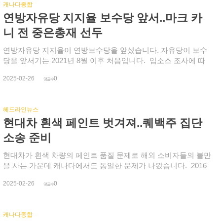
캐나다종합
사회에 전하고 응원하자고 밝혔습니다. 특히 토요일은 삼일절
연방자유당 지지율 보수당 앞서..마크 카
106주년으로, 이날 서울을 비롯 전국은 물론 해외 각국 동포사회
에서도 동조 집회가 열릴 예정이라며 민주 시민과 동포들의 적극
니 전 중은총재 선두
적인 참여를 요청했습니다.
연방자유당 지지율이 연방보수당을 앞섰습니다. 자유당이 보수
당을 앞서기는 2021년 8월 이후 처음입니다. 입소스 조사에 따
르면 연방자유당 지지율은 2월 초 보다 10% 포인트 오른 38%를
2025-02-26
0
기록했고, 반대로 보수당은 36%로 5% 포인트 하락했습니다. 신
댓글수
민당도 4% 포인트 떨어져 12%에 그쳤습니다. 6주 전만 해도 보
수당이 26% 포인트까지 앞섰지만 저스틴 트뤼도 연방총리 사임
헤드라인뉴스
과 도널드 트럼프 미국 대통령의 관세 위협과 합병 도발에 자유
현대차 흰색 페인트 벗겨져..퀘백주 집단
당 지지율이 급상승했습니다. 또 새 대표에 대한 관심과 궁금증
도 지지율 상승을 도왔다는 분석입니다. 연방자유당 지지율은 온
소송 준비
타리오와 퀘백, 대서양 지역에서 급증했습니다. 이런 추세라면
보수당 승리를 장담하기 어려운 가운데 미국의 관세 부과가 임박
현대차가 흰색 차량의 페인트 품질 문제로 해외 소비자들의 불만
하면서 연방 조기 선거에 대한 여론은 높아지고 있습니다. 캐나
을 사는 가운데 캐나다에서도 동일한 문제가 나왔습니다. 2016
다인의 86%가 트럼프 관세에 대응할 강력한 총리와 정부를 원하
년 현대 소나타를 구입한 운전자는 7년 전 작은 흠집이 보이기 시
2025-02-26
0
고 있습니다. 이런 가운데 마크 카니 전 연방중앙은행 총재가 지
작하더니 3년 전 세차장을 다녀온 이후론 이유 없이 벗겨 지기 시
댓글수
지율 선두를 달리고 있습니다. 최근 여론조사(메인스트리트)에서
작했다고 전했습니다. 이후 현대캐나다와 딜러쉽에 문의했지만
카니 전 총재의 지지율은 43%, 크리스티아 프리랜드 전 재무장
아무도 책임지지 않았다고 운전자는 토로했습니다. 현대캐나다
캐나다종합
관이 31%입니다. (카리나 굴드 전 하원 원내대표가 16%, 몬트리
보증 약관에 따르면 차량의 페인트는 3년 또는 6만킬로미터까지