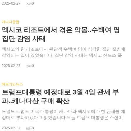
2025-02-27
0
캐나다 의학 협회에 따르면 지난해 가정의들이 작성한 진단서만
댓글수
1천250만여 건으로, 서류 작업에 주당 10~19시간을 보냈습니다.
양식을 작성하고 병가 진단서를 쓰는 데 너무 많은 시간을 허비
캐나다종합
하며 의사들이 지쳐간다며 이런 서류 작업을 없애면 의사들은 이
멕시코 리조트에서 겪은 악몽..수백여 명
더 많은 환자를 돌볼 수 있고 진료도 훨씬 더 효율적으로 변할 수
있다고 강조합니다. 이미 일부 주에서는 진단서를 없애고 있습
집단 감염 사태
니다. 노바스코샤 주에선 5일 이상 연속으로 병가를 내지 않는
한 고용주가 진단서를 요구할 수 없도록 했고, 서스캐처원 주에
멕시코의 한 리조트에서 관광객 수백여 명이 심각한 집단 질병에
서도 비슷한 법안을 검토하고 있습니다. 온타리오주와 퀘백주에
감염되는 일이 있었습니다. 집단 감염 사태는 멕시코 산도스 플
선 3일이 기준이며, 뉴펀드랜드 주에서도 3일 병가에 대한 노동
라야카르 리조트(Sandos Playacar Resort)에서 벌어졌습니
2025-02-27
0
기준법 조항을 삭제했습니다. 이 주의 의사들은 환자가 작성한
다. 퀘백주 출신인 폰타렐리 씨 결혼식에 참석한 90명 중 80명이
댓글수
서류를 의사가 인증하도록 변경해 주는 안을 요구하고 있습니
구토와 설사 증상에 시달렸고, 어떤 사람들은 나흘 동안 침대에
다. 노바스코샤와 매니토바 주는 의사들의 행정 서류 작업을 없
누워있으면서 음식도 먹지 못했습니다. 한 손님은 심하게 구토를
헤드라인뉴스
애고 간소화하기 위해 테스크포스 팀을 구성하기도 했습니다.
한 뒤 기절하면서 광대뼈가 부러지고 손가락도 골절되면서 병원
트럼프대통령 예정대로 3월 4일 관세 부
이 주는 법률 개선과 양식 폐지 등을 통해 서류 작성에 드는 28만
으로 옮겨졌습니다. 폰타렐리 씨는 복도에서 직원들과 말다툼을
2천 시간을 줄인 것으로 추산했으며, 이제 40만 시간까지 줄일 수
해도 아무도 신경 쓰지 않는건 물론 의료진도 만나기 어려웠다고
과..캐나다산 구매 확산
있도록 노력하고 있습니다. 퀘백주도 병가 진단서를 없애고 서
지적했습니다. 브리티시 컬럼비아주 로빈슨 씨 가족 역시 친구
류 업무를 줄이는 것을 목표로 새 법안을 올해 발효했으며, 보험
결혼식으로 이 리조트를 찾았고, 도착 이틀 뒤 결혼식 뷔페에서
도널드 트럼프 미국 대통령이 캐나다와 멕시코에 대한 관세를 예
회사가 물리 치료나 마사지 치료 등을 위해 의사의 진단서를 요
식사를 한 뒤 하객 32명 중 30명이 갑자기 아프기 시작했다고 전
정대로 부과하겠다고 밝혔습니다.오늘 트럼프 대통령은 소셜미
구하는 것을 금지하는 조치도 시행될 것으로 알려졌습니다. 퀘
했습니다. 심각한 구토와 메스꺼움으로 시작된 증상은 설사로 이
디어를 통해 멕시코와 캐나다를 통해 용납할 수 없는 수준의 마
백주 보건부는 이 조치로 매년 30만~50만 건의 진료가 가능할 것
2025-02-27
0
어졌습니다. 1만 달러가 넘는 돈을 들인 여행이었지만, 대부분의
약이 미국으로 유입되고 있다며 이 마약의 대부분은 중국에서
댓글수