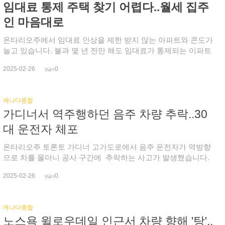
임대료 통제 주택 찾기 어렵다..월세 집주
올 사업가 프랭크 베일리스는 3%입니다. )이에따라 카니 전 총재
보증됩니다. CBC에 따르면 미국 현대차는 보닛과 팬더, 지붕 페
가 경선 1차 투표에서 승리하긴 어려울 수 있지만 최종적으로 승
인트가 벗겨지거나 거품이 생기는 2017년과 2018년형 특정 엘라
인 마음대로
리할 가능성이 높다는 예측입니다. 앞서 프랑스어 TV 토론회 이
트라와 소나타, 산타페 스포츠 차량의 보증 기간을 연장했습니
후 카니 전 총재의 프랑스어 실력이 부정적 평가를 받는 가운
다. 이에 현대 캐나다도 특정 생산 날짜 범위 안에 있는 캐나다에
온타리오주에서 임대료 인상을 제한 받지 않는 아파트와 콘도가
데 연방자유당 차기 대표는 오는 3월 9일 결정될 예정입니다. 이
서 판매된 모델을 연장 보증해 주고 있다며 특정 흰색 차량의 페
늘고 있습니다. 불과 몇 년 전만 해도 임대료가 통제되는 이파트
번 조사는 2월 7일부터 23일까지 2,400여 명을 대상으로 진행됐
인트 문제가 있는 경우 지역 딜러십이나 현대 고겍 센터로 문의
와 콘도 찾기가 어렵지 않았는데 갈수록 더 힘들다는 지적입니
습니다.
2025-02-26
0
할 것을 당부했습니다. 그러면서도 현대차는 이는 매우 드물다
다. 온타리오주 보수당 정부가 2018년 11월 신규 건물에 대한 임
댓글수
며, 엄격한 내구성과 성능 테스트를 거쳤고 페인트 프로세스도
대 통제를 폐지한 때문입니다. 이후 6년 새 토론토에서 임대전용
장기적으로 보호될 수 있도록 설계돼 있다고 강조했습니다. 이어
주택(2만7천여 채)과 콘도(12만 8천여 채) 공급이 더 늘면서 현
캐나다종합
현대차는 이 문제는 업계 전반에서 나타난다고도 덧붙였습니
재 임대전용주택의 8%, 콘도 시장의 25%가 임대료 통제를 받지
가디너서 역주행하던 음주 차량 추락..30
다. 실제로 2020년 도요타는 블리자드 펄이나 슈퍼 화이트 페인
않고 있습니다. 그 사이 평균 월세는 껑충 뛰었습니다. 임대전용
트가 사용된 특정 모델에 대한 보증 기간을 연장한 바 있습니
아파트가 무려 35%($1,370에서 $1,852로)가 뛰었고, 콘도 역시
대 운전자 체포
다. 자동차 페인트 내구성 분석을 전문으로 하는 화학 엔지니어
23%($2,235달러에서 $2,758달러로) 상승했습니다. 정부가 주택
는 차량 페인트는 최장 10년에서 15년까지 지속돼야한다며, 흰색
공급을 늘려 선택권을 넓히고, 주택 구매력을 높이기 위해서라고
온타리오주 토론토 가디너 고가도로에서 음주 운전자가 역방향
차량 페인트가 벗겨지는 문제는 페인트를 바르는데 있을 것이라
강조했지만 세입자들만 더 불안정해졌다는 비판이 나옵니
으로 차를 몰더니 공사 구간에 추락하는 사고가 발생했습니다.
고 지적했습니다. 차량 전문가 역시 차량의 페인트가 오래도록
다. 지난해 캐나다 정책 대안 센터(CCPA)는 이같이 날짜를 기반
어제 오후 5시 30분경, 가디너 고가도로 동부 방면 차선에서 서쪽
유지되야한다고 강조한 가운데 앞서 소나타 문제를 제기한 운전
2025-02-26
0
으로 한 조치가 정부가 법적으로 도입하기 쉬운 은밀한 방법이라
으로 달리던 차량이 Strachan Avenue 근처 공사 구간으로 들어
댓글수
자는 자신의 차량이 보증을 연장 해 주는 특정 모델에 해당되지
고 지적했습니다. 온주 세입자 옹호 단체 관계자는 임금이 임대
가더니 뻥 뚫린 다리 아래 바닥으로 추락, 뒤집혔습니다. 이런 사
않는다고 토로했습니다. 토론토 오토바디샵 전문가에 따르면 페
료보다 낮으면 퇴거가 급증하는데 월세가 치솟으면서 지난해에
고에도 기적적으로 별다른 부상을 입지 않은 운전자가 응급구
인트 재도색은 벗겨진 부분뿐 아니라 차량 전체를 해야하기 때문
캐나다종합
만 관련 청문회가 10만6천여 건에 달했다고 전했습니다. 이 때문
조대 도착 전 차에서 나온 가운데 사고 이전 수차례 신고를 받았
에 8천달러에서 1만 달러가 필요합니다. 현대차 흰색 페인트 문
노스욕 윌로우데일 인근서 차량 향해 '탕'..
에 집 없는 서민들은 보복이 두려워 권리를 포기하고 있으며, 필
다는 경찰은 현장에서 30대 운전자를 음주 운전 혐의로 체포하